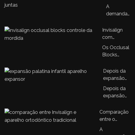
adultos:
A
quando
demanda
estética,
por
função e
ortodontia
Invisalign
saúde
em
com
precisam
adultos
Occlusal
ser
Os Occlusal
cresceu
Blocks: a
tratadas
Blocks
nos
nova
juntas
representam
últimos
tecnologia
uma
Depois da
anos.…
que amplia
evolução no
expansão
o controle
sistema
palatina, o
da mordida
Depois da
Invisalign,
que
no
expansão
trazendo…
acontece?
tratamento
palatina, o
Entendendo
ortodôntico
tratamento
Comparação
a sequência
ortodôntico
entre o
do
infantil
aparelho
tratamento
A
continua
Invisalign e