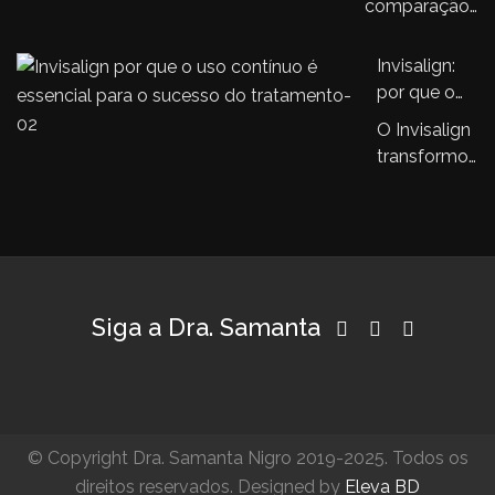
ortodôntico
comparação
com…
aparelhos
infantil
entre o
ortodônticos
aparelho
Invisalign:
tradicionais
Invisalign® e
por que o
os aparelhos
uso
O Invisalign
ortodônticos…
contínuo é
transformou
essencial
a ortodontia
para o
e isto é
sucesso do
inegável.
tratamento
Se…
Siga a Dra. Samanta
© Copyright Dra. Samanta Nigro 2019-2025. Todos os
direitos reservados. Designed by
Eleva BD