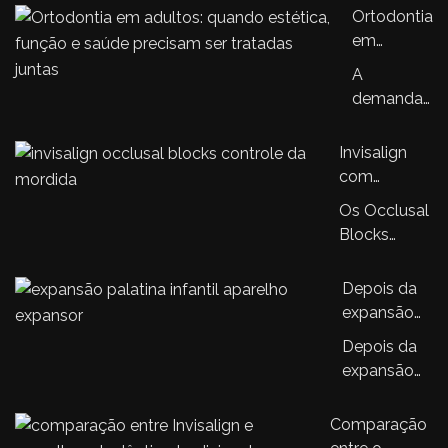
Ortodontia
em
adultos:
A
quando
demanda
estética,
por
função e
ortodontia
Invisalign
saúde
em
com
precisam
adultos
Occlusal
ser
Os Occlusal
cresceu
Blocks: a
tratadas
Blocks
nos
nova
juntas
representam
últimos
tecnologia
uma
Depois da
anos.…
que amplia
evolução no
expansão
o controle
sistema
palatina, o
da mordida
Depois da
Invisalign,
que
no
expansão
trazendo…
acontece?
tratamento
palatina, o
Entendendo
ortodôntico
tratamento
Comparação
a sequência
ortodôntico