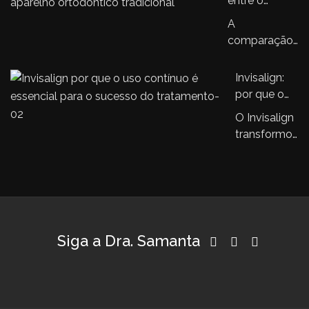
entre o
do
infantil
aparelho
tratamento
A
continua
Invisalign e
ortodôntico
comparação
com…
aparelhos
infantil
entre o
ortodônticos
aparelho
Invisalign:
tradicionais
Invisalign® e
por que o
os aparelhos
uso
O Invisalign
ortodônticos…
contínuo é
transformou
essencial
a ortodontia
para o
e isto é
sucesso do
inegável.
tratamento
Se…
Siga a Dra. Samanta