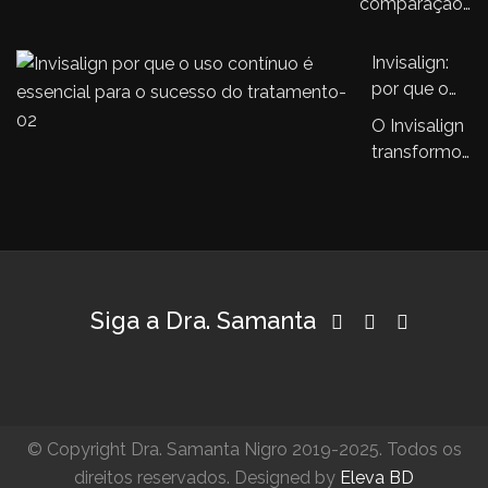
ortodôntico
comparação
com…
aparelhos
infantil
entre o
ortodônticos
aparelho
Invisalign:
tradicionais
Invisalign® e
por que o
os aparelhos
uso
O Invisalign
ortodônticos…
contínuo é
transformou
essencial
a ortodontia
para o
e isto é
sucesso do
inegável.
tratamento
Se…
Siga a Dra. Samanta
© Copyright Dra. Samanta Nigro 2019-2025. Todos os
direitos reservados. Designed by
Eleva BD