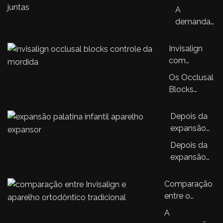
adultos:
A
quando
demanda
estética,
por
função e
ortodontia
Invisalign
saúde
em
com
precisam
adultos
Occlusal
ser
Os Occlusal
cresceu
Blocks: a
tratadas
Blocks
nos
nova
juntas
representam
últimos
tecnologia
uma
Depois da
anos.…
que amplia
evolução no
expansão
o controle
sistema
palatina, o
da mordida
Depois da
Invisalign,
que
no
expansão
trazendo…
acontece?
tratamento
palatina, o
Entendendo
ortodôntico
tratamento
Comparação
a sequência
ortodôntico
entre o
do
infantil
aparelho
tratamento
A
continua
Invisalign e