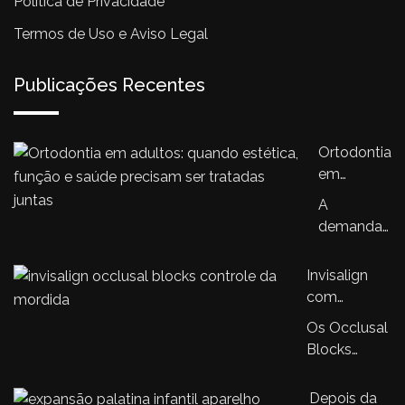
Política de Privacidade
Termos de Uso e Aviso Legal
Publicações Recentes
Ortodontia
em
adultos:
A
quando
demanda
estética,
por
função e
ortodontia
Invisalign
saúde
em
com
precisam
adultos
Occlusal
ser
Os Occlusal
cresceu
Blocks: a
tratadas
Blocks
nos
nova
juntas
representam
últimos
tecnologia
uma
Depois da
anos.…