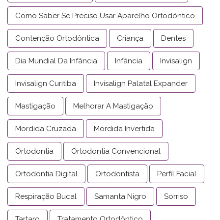
Como Saber Se Preciso Usar Aparelho Ortodôntico
Contenção Ortodôntica
Criança
Dentes
Dia Mundial Da Infância
Infância
Invisalign
Invisalign Curitiba
Invisalign Palatal Expander
Mastigação
Melhorar A Mastigação
Mordida Cruzada
Mordida Invertida
Ortodontia
Ortodontia Convencional
Ortodontia Digital
Ortodontista
Perfil Facial
Respiração Bucal
Samanta Nigro
Sorriso
Tartaro
Tratamento Ortodôntico