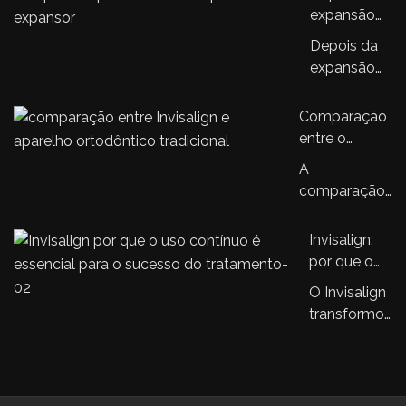
que amplia
evolução no
expansão
o controle
sistema
palatina, o
da mordida
Depois da
Invisalign,
que
no
expansão
trazendo…
acontece?
tratamento
palatina, o
Entendendo
ortodôntico
tratamento
Comparação
a sequência
ortodôntico
entre o
do
infantil
aparelho
tratamento
A
continua
Invisalign e
ortodôntico
comparação
com…
aparelhos
infantil
entre o
ortodônticos
aparelho
Invisalign:
tradicionais
Invisalign® e
por que o
os aparelhos
uso
O Invisalign
ortodônticos…
contínuo é
transformou
essencial
a ortodontia
para o
e isto é
sucesso do
inegável.
tratamento
Se…