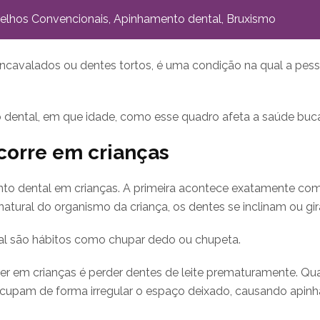
elhos Convencionais
,
Apinhamento dental
,
Bruxismo
avalados ou dentes tortos, é uma condição na qual a pess
 dental, em que idade, como esse quadro afeta a saúde bucal
corre em crianças
ento dental em crianças. A primeira acontece exatamente c
atural do organismo da criança, os dentes se inclinam ou g
tal são hábitos como chupar dedo ou chupeta.
rrer em crianças é perder dentes de leite prematuramente. Q
ocupam de forma irregular o espaço deixado, causando apin