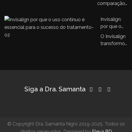
Invisalign e
ortodôntico
comparação
com…
aparelhos
infantil
entre o
ortodônticos
aparelho
Invisalign:
tradicionais
Invisalign® e
por que o
os aparelhos
uso
O Invisalign
ortodônticos…
contínuo é
transformou
essencial
a ortodontia
para o
e isto é
sucesso do
inegável.
tratamento
Se…
Siga a Dra. Samanta
© Copyright Dra. Samanta Nigro 2019-2025. Todos os
direitos reservados. Designed by
Eleva BD