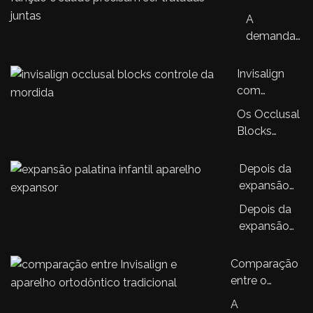
adultos:
A
quando
demanda
estética,
por
função e
ortodontia
Invisalign
saúde
em
com
precisam
adultos
Occlusal
ser
Os Occlusal
cresceu
Blocks: a
tratadas
Blocks
nos
nova
juntas
representam
últimos
tecnologia
uma
Depois da
anos.…
que amplia
evolução no
expansão
o controle
sistema
palatina, o
da mordida
Depois da
Invisalign,
que
no
expansão
trazendo…
acontece?
tratamento
palatina, o
Entendendo
ortodôntico
tratamento
Comparação
a sequência
ortodôntico
entre o
do
infantil
aparelho
tratamento
A
continua